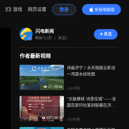
游戏
网页设置
登录
安装电脑版
内容更精彩
闪电新闻
关注
粉丝
72.3万
|
关注
2
作者最新视频
诗画济宁丨水天相接云影动
一湾碧水绘秋图
25
|
00:44
-6小时前
“文脉赓续·诗意任城”——全
国百家印社篆刻联展在济宁
开幕
953
|
00:34
-6小时前