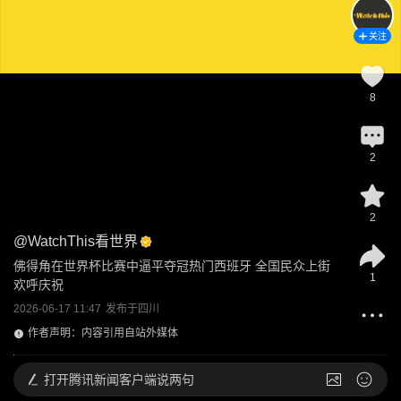
关注
8
2
2
@
WatchThis看世界
佛得角在世界杯比赛中逼平夺冠热门西班牙 全国民众上街
1
欢呼庆祝
2026-06-17 11:47
发布于
四川
作者声明：内容引用自站外媒体
打开
腾讯新闻客户端说两句