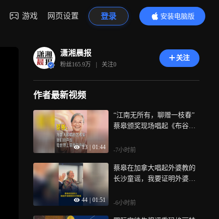
游戏
网页设置
登录
安装电脑版
内容更精彩
潇湘晨报
关注
粉丝
165.9万
|
关注
0
作者最新视频
“江南无所有，聊赠一枝春”
蔡皋颁奖现场唱起《布谷
鸟》，献给所有为春天歌唱
13
|
01:44
的艺术家
-7小时前
蔡皋在加拿大唱起外婆教的
长沙童谣，我要证明外婆没
有走远就在我旁边
44
|
01:51
-6小时前