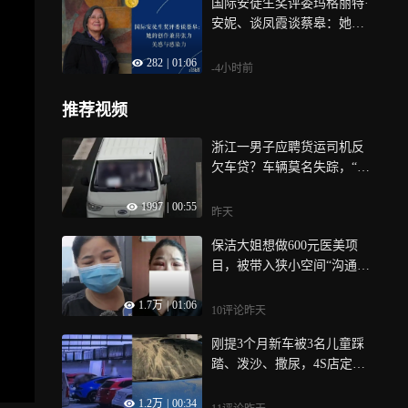
国际安徒生奖评委玛格丽特·
安妮、谈凤霞谈蔡皋：她的
创作兼具张力、美感与感染
282
|
01:06
力
-4小时前
推荐视频
浙江一男子应聘货运司机反
欠车贷？车辆莫名失踪，“车
子没了贷款还得还”
1997
|
00:55
昨天
保洁大姐想做600元医美项
目，被带入狭小空间“沟通”
后掏空5万元积蓄，“感觉不
1.7万
|
01:06
消费不准出来”
10评论
昨天
刚提3个月新车被3名儿童踩
踏、泼沙、撒尿，4S店定损
2.4万！家长：让她去起诉
1.2万
|
00:34