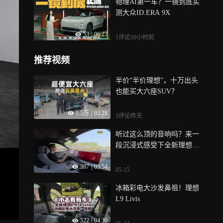
物理AI第一车？一镜到底实
测大众ID.ERA 9X
53
|
06:27
1评论
10小时前
推荐视频
半价“半价理想”，十万出头
也能买大六座SUV？
1.5万
|
03:28
3评论
昨天
听过这么顶的音响吗？来一
段沉浸式感受下全新理想L9
Livis音响到底有多顶？9.3.6
387
|
03:54
全景声、5440W峰值功率
05-15
冰箱彩电大沙发鼻祖！理想
L9 Livis
522
|
04:30