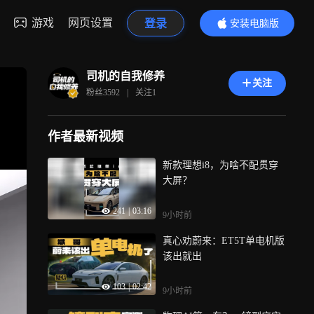
游戏
网页设置
登录
安装电脑版
内容更精彩
司机的自我修养
关注
粉丝
3592
|
关注
1
作者最新视频
新款理想i8，为啥不配贯穿
大屏？
241
|
03:16
9小时前
真心劝蔚来：ET5T单电机版
该出就出
103
|
02:42
9小时前