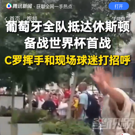
· 获取全网一手热点
打开
首页
视频
无障碍