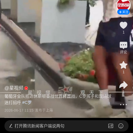
关注
1
评论
1
@
星视频
1
葡萄牙全队抵达休斯顿备战世界杯首战，C罗挥手和现场球
迷打招呼
 #
C罗
2026-06-17 11:15
发布于
上海
打开
腾讯新闻客户端说两句