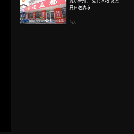
潍坊青州：“爱心冰箱”炎炎
夏日送清凉
85
|
01:32
前天