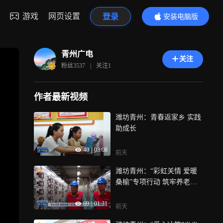
游戏
网页设置
登录
安装电脑版
内容更精彩
青州广电
关注
粉丝
3537
|
关注
1
作者最新视频
潍坊青州：青春返家乡 实践
助成长
40
|
03:08
前天
潍坊青州：“彩虹关情 爱暖
桑榆”专项行动 筑牢养老机
构用电安全网
69
|
01:31
前天