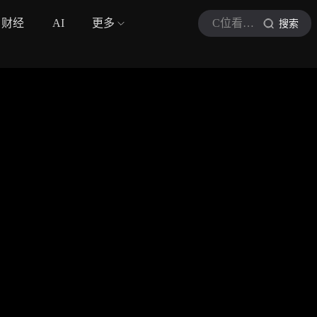
财经
AI
更多
C位看普法前线
搜索