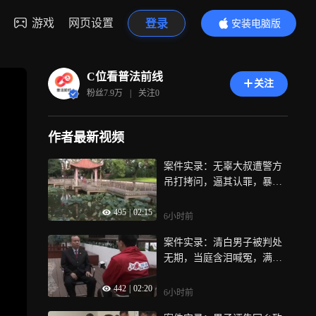
游戏
网页设置
登录
安装电脑版
内容更精彩
C位看普法前线
关注
粉丝
7.9万
|
关注
0
作者最新视频
案件实录：无辜大叔遭警方
吊打拷问，逼其认罪，暴力
取证触目惊心
495
|
02:15
6小时前
案件实录：清白男子被判处
无期，当庭含泪喊冤，满座
冷漠无人回应
442
|
02:20
6小时前