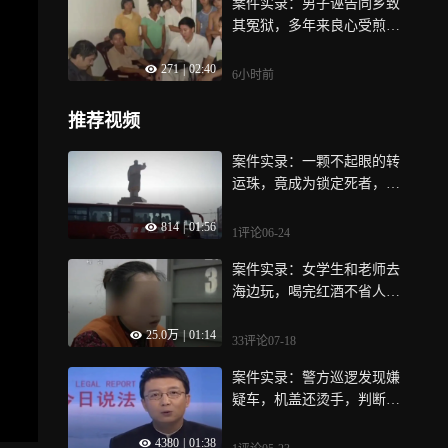
案件实录：男子诬告同乡致
其冤狱，多年来良心受煎，
痛苦不堪
271
|
02:40
6小时前
推荐视频
案件实录：一颗不起眼的转
运珠，竟成为锁定死者，身
份信息的关键线索
814
|
01:56
1评论
06-24
案件实录：女学生和老师去
海边玩，喝完红酒不省人
事，却遭到老师侵犯
25.0万
|
01:14
33评论
07-18
案件实录：警方巡逻发现嫌
疑车，机盖还烫手，判断嫌
疑人就在附近
4380
|
01:38