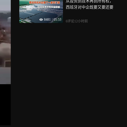
从投资到技术再到所有权，
西班牙对中企既要又要还要
8481
|
05:53
6评论
12小时前