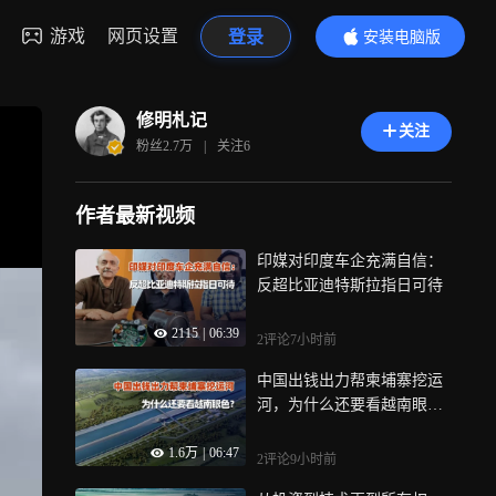
游戏
网页设置
登录
安装电脑版
内容更精彩
修明札记
关注
粉丝
2.7万
|
关注
6
作者最新视频
印媒对印度车企充满自信：
反超比亚迪特斯拉指日可待
2115
|
06:39
2评论
7小时前
中国出钱出力帮柬埔寨挖运
河，为什么还要看越南眼
色？
1.6万
|
06:47
2评论
9小时前