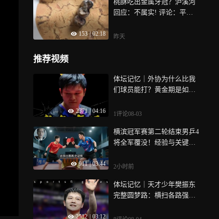
桃酥吃出金属牙冠？泸溪河
回应：不属实! 评论：平台
不能只做流量“甩手掌柜”
153
|
02:18
昨天
推荐视频
体坛记忆｜外协为什么比我
们球员能打？黄金期是如何
不在的？
2371
|
04:16
1评论
08-03
横滨冠军赛第二轮结束男乒4
将全军覆没！经验与关键球
成大问题！
911
|
03:44
2小时前
体坛记忆｜天才少年樊振东
完整圆梦路：横扫各路强
敌，集齐九大赛事冠军成就
2512
|
03:12
超级全满贯