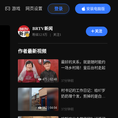
游戏
网页设置
登录
安装电脑版
内容更精彩
BRTV新闻
关注
粉丝
12.9万
|
关注
1
作者最新视频
最好的关系，就是随时能约
一场乡村局！皇后台村走起
475
|
02:48
37分钟前
村书记的工作日记：给87岁
奶奶理个发，剪掉的是白
发，留下的是暖意
162
|
04:04
37分钟前