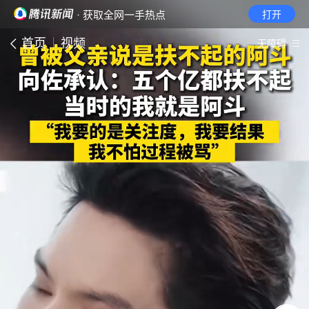
· 获取全网一手热点
打开
首页
视频
无障碍