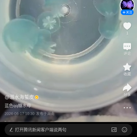
关注
1
评论
收藏
分享
@
溺水海蜇皮
蓝色qq糖水母
2026-06-17 10:30
发布于
湖南
打开
腾讯新闻客户端说两句