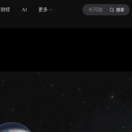
财经
AI
更多
长河劫
搜索