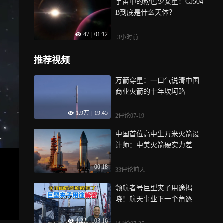
宇宙中的粉色少女星！GJ504
B到底是什么天体？
47
|
01:12
-3小时前
推荐视频
万箭穿星：一口气说清中国
商业火箭的十年坎坷路
1.9万
|
19:45
2评论
07-19
中国首位高中生万米火箭设
计师：中美火箭硬实力差距
并不大，最大差距在看不见
00:18
的地方！
33评论
前天
领航者号巨型夹子用途揭
晓！航天事业下一个角逐点
会是什么呢？
1.2万
|
03:16