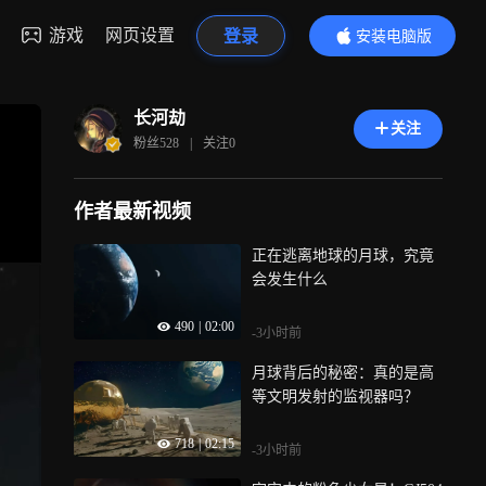
游戏
网页设置
登录
安装电脑版
内容更精彩
长河劫
关注
粉丝
528
|
关注
0
作者最新视频
正在逃离地球的月球，究竟
会发生什么
490
|
02:00
-3小时前
月球背后的秘密：真的是高
等文明发射的监视器吗？
718
|
02:15
-3小时前