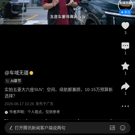
关注
3
1
@
车域无疆
1
AI章节
实拍五菱大六座SUV：空间、续航都兼顾，10-15万预算新
1
选择？
2026-06-17 10:26
发布于
广东
作者声明：个人观点，仅供参考
打开
腾讯新闻客户端说两句