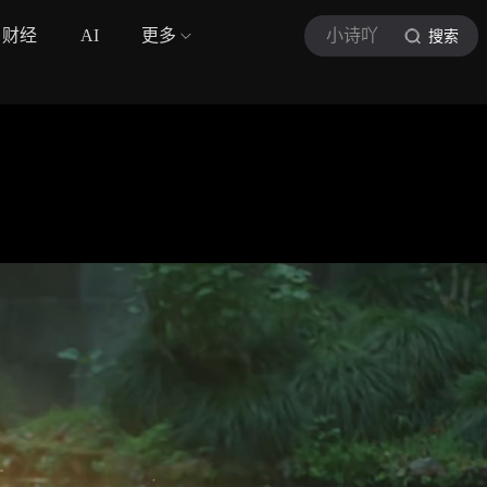
财经
AI
更多
小诗吖
搜索