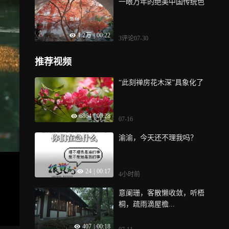
一眼万年的绝美中国传统色
1.2万
|
00:22
3评论
07-30
推荐视频
“此刻禅房花木深”具象化了
6864
|
00:28
07-16
渝渝，今天还不理我吗？
24
|
00:17
4小时前
意阑珊，客散懒收敛，听梧
桐，疏雨滴屋檐...
407
|
00:18