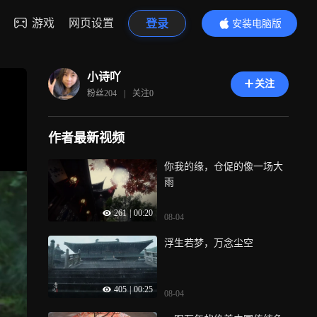
游戏
网页设置
登录
安装电脑版
内容更精彩
小诗吖
关注
粉丝
204
|
关注
0
作者最新视频
你我的缘，仓促的像一场大
雨
261
|
00:20
08-04
浮生若梦，万念尘空
405
|
00:25
08-04