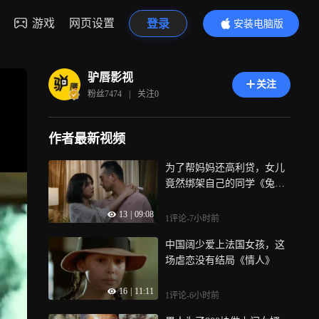
游戏
网页设置
登录
安装电脑版
内容更精彩
驴唇影视
关注
粉丝
7474
|
关注
0
作者最新视频
为了帮妈妈还高利贷，女儿
竟然绑架自己的同学《兔子
暴力》
13
|
09:08
1评论
-7小时前
中国阔少爱上法国女孩，这
场虐恋没有结局《情人》
16
|
11:11
1评论
-6小时前