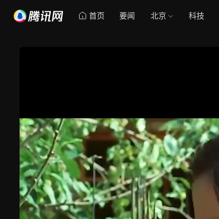
首页
要闻
北京
科技