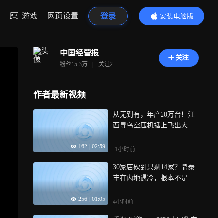
游戏
网页设置
登录
安装电脑版
内容更精彩
中国经营报
关注
粉丝
15.3万
|
关注
2
作者最新视频
从无到有，年产20万台！江
西寻乌空压机插上飞出大山
的“翅膀”
162
|
02:59
-1小时前
30家店砍到只剩14家？鼎泰
丰在内地遇冷，根本不是味
道的问题
256
|
01:05
4小时前