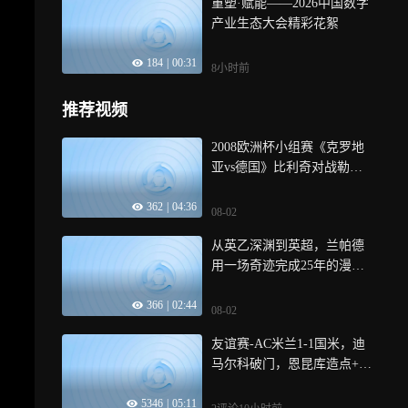
重塑·赋能——2026中国数字
产业生态大会精彩花絮
184
|
00:31
8小时前
推荐视频
2008欧洲杯小组赛《克罗地
亚vs德国》比利奇对战勒夫
｜体坛记忆
362
|
04:36
08-02
从英乙深渊到英超，兰帕德
用一场奇迹完成25年的漫长
等待！｜体坛记忆
366
|
02:44
08-02
友谊赛-AC米兰1-1国米，迪
马尔科破门，恩昆库造点+点
射，拉莫斯登场
5346
|
05:11