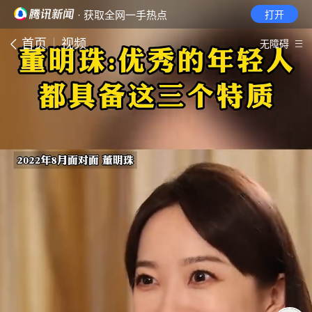
· 获取全网一手热点
打开
首页
视频
无障碍