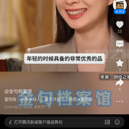
关注
12
评论
2
6
@
金句档案馆
董明珠：优秀年轻人，离不开这三个特质
 #
董明珠
2026-06-17 09:46
发布于
广东
打开
腾讯新闻客户端说两句