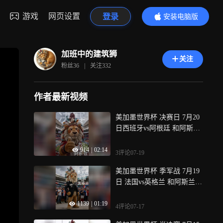
游戏
网页设置
登录
安装电脑版
内容更精彩
加班中的建筑狮
关注
粉丝
36
|
关注
332
作者最新视频
美加墨世界杯 决赛日 7月20
日西班牙vs阿根廷 和阿斯兰
Arslan一起看世界杯
914
|
02:14
3评论
07-19
美加墨世界杯 季军战 7月19
日 法国vs英格兰 和阿斯兰Ar
slan一起看世界杯
1139
|
01:19
4评论
07-17