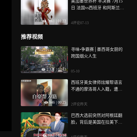
美加墨世界杯 半决赛 7月15
日 法国vs西班牙 和阿斯兰Ar
slan一起看世界杯
3661
|
01:22
4评论
07-13
推荐视频
寻味•争霸赛│墨西哥女厨的
跨国烟火人生
2.3万
|
03:43
05-10
西班牙美女律师炫耀帮语言
不通的摩洛哥人入籍，遭怒
批：欧洲正滑向深渊
946
|
00:25
2评论
昨天
巴西大选前突然对阿根廷翻
脸，背后是美国在拉美下一
盘大棋
1661
|
05:34