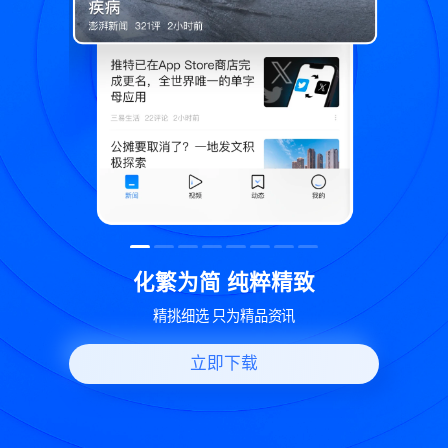
致
世界变化 热问一下
好问题好回答 多元视角看问题
立即下载