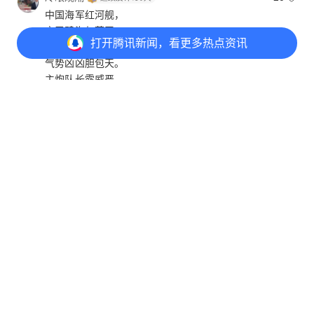
中国海军红河舰，
守卫碧海与蓝天。
打开
腾讯新闻，看更多热点资讯
突遇外舰来挑衅，
气势凶凶胆包天。
主炮队长露威严，
毫不愄惧气定闲，
一怒之下强装弹，
打开
APP参与讨论
吓退敌舰一溜烟。
723
2675
351
712
湖北网友
6月18日
回复
明天
19
我军威武
安徽网友
6月17日
回复
格格她老公
18
（外舰）就像开车一样别我们，利用它整体的性能优