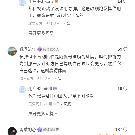
用户4whxen7
14
都目视距离了没法用导弹，这是改舰炮发挥作用
了，舰炮是射击前才会上膛的
北京网友
6月18日
回复
展开更多回复
纸间流年
69
装弹但不盲动恰恰是威慑最准确的刻度，咱们把能力
亮到那一步让对方自己算明白再顶只会更亏，然后它
自己选退，这叫赢得体面
腾讯网友
6月18日
回复
用户42lpd09
19
他们想登陆打中国人 那是不可能滴
天津网友
6月18日
回复
展开更多回复
勇敢的心
167