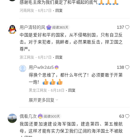
感谢毛主席为我们奠定了和平崛起的底气
河南网友
6月17日
回复
用户清轻的风
137
中国是爱好和平的国家，从不侵略别国，只有自卫反
击。对于来犯者，挑衅者，必然果敢反击，捍卫国之
尊严。
浙江网友
6月17日
回复
用户w9r2dz5
138
得换个思维了，都什么年代了！必须要敢于开第
一炮！
黑龙江网友
6月18日
回复
展开更多回复
偶看几次
63
我国还要加速建设海军强国，建造第四、第五艘航
母，这样才能有实力保卫我们辽阔的海洋国土不被敌