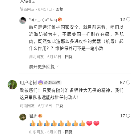
人侵犯。
陕西网友
6月17日
回复
*o(∩_∩)o* /aiq
12
航母是远洋维护国家安全，就目前来看，咱们以
近海防御为主，不跟美国一样刷存在感，秀肌
肉，既然如此造那么多进攻性的武器（航母）起
什么作用？？维护保养可不是一笔小数
湖北网友
6月18日
回复
展开更多回复
用户老树
57
致敬您们！只要有随时准备牺牲大无畏的精神，我们
这只军队永远能战胜任何敌人！
河南网友
6月18日
回复
君周
17
山东网友
6月20日
回复