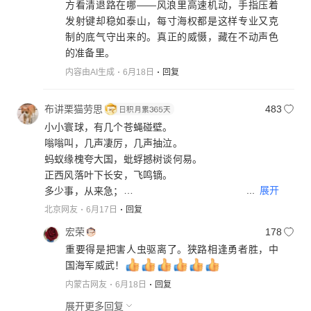
方看清退路在哪——风浪里高速机动，手指压着
发射键却稳如泰山，每寸海权都是这样专业又克
制的底气守出来的。真正的威慑，藏在不动声色
的准备里。
内容由AI生成
6月18日
回复
布讲栗猫劳思
483
小小寰球，有几个苍蝇碰壁。
嗡嗡叫，几声凄厉，几声抽泣。
蚂蚁缘槐夸大国，蚍蜉撼树谈何易。
正西风落叶下长安，飞鸣镝。
...
展开
多少事，从来急；
天地转，光阴迫。
北京网友
6月17日
回复
一万年太久，只争朝夕。
宏荣
178
四海翻腾云水怒，五洲震荡风雷激。
重要得是把害人虫驱离了。狭路相逢勇者胜，中
要扫除一切害人虫，全无敌。
国海军威武！
内蒙古网友
6月18日
回复
展开更多回复