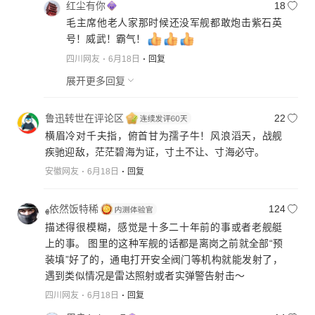
红尘有你
18
毛主席他老人家那时候还没军舰都敢炮击紫石英
号！威武！霸气！
四川网友
6月18日
回复
展开更多回复
鲁迅转世在评论区
22
横眉冷对千夫指，俯首甘为孺子牛！风浪滔天，战舰
疾驰迎敌，茫茫碧海为证，寸土不让、寸海必守。
安徽网友
6月18日
回复
ﻬ依然饭特稀
124
描述得很模糊，感觉是十多二十年前的事或者老舰艇
上的事。 图里的这种军舰的话都是离岗之前就全部“预
装填”好了的，通电打开安全阀门等机构就能发射了，
遇到类似情况是雷达照射或者实弹警告射击～
四川网友
6月18日
回复