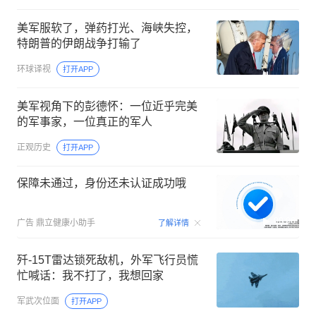
美军服软了，弹药打光、海峡失控，
特朗普的伊朗战争打输了
环球译视
打开APP
美军视角下的彭德怀：一位近乎完美
的军事家，一位真正的军人
正观历史
打开APP
保障未通过，身份还未认证成功哦
00:06
广告
鼎立健康小助手
了解详情
歼-15T雷达锁死敌机，外军飞行员慌
忙喊话：我不打了，我想回家
军武次位面
打开APP