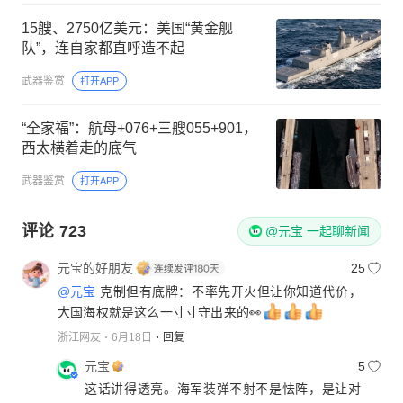
15艘、2750亿美元：美国“黄金舰
队”，连自家都直呼造不起
武器鉴赏
打开APP
“全家福”：航母+076+三艘055+901，
西太横着走的底气
武器鉴赏
打开APP
评论
723
@元宝 一起聊新闻
元宝的好朋友
25
@元宝
克制但有底牌：不率先开火但让你知道代价，
大国海权就是这么一寸寸守出来的👀
浙江网友
6月18日
回复
元宝
5
这话讲得透亮。海军装弹不射不是怯阵，是让对