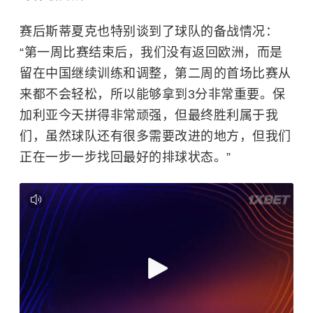
赛后斯蒂夏克也特别谈到了球队的备战情况：
“第一周比赛结束后，我们没有返回欧洲，而是
留在中国继续训练和调整，第二周的首场比赛从
来都不会轻松，所以能够拿到3分非常重要。保
加利亚今天拼得非常顽强，但最终胜利属于我
们，虽然球队还有很多需要改进的地方，但我们
正在一步一步找回最好的排球状态。”