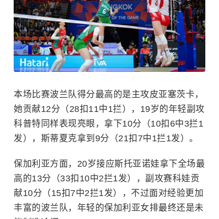
本场比赛波兰队得分最高的是主攻皮亚塞茨卡，
她贡献12分（28扣11中1拦），19岁的年轻副攻
科普特同样表现亮眼，拿下10分（10扣6中3拦1
发），斯蒂夏克拿到9分（21扣7中1拦1发）。
保加利亚方面，20岁接应斯托亚诺娃拿下全场最
高的13分（33扣10中2拦1发），副攻赛科娃贡
献10分（15扣7中2拦1发），不过面对经验更加
丰富的波兰队，年轻的保加利亚女排最终还是未