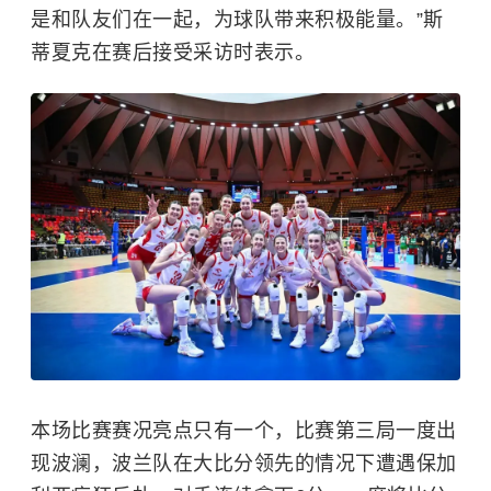
是和队友们在一起，为球队带来积极能量。”斯
蒂夏克在赛后接受采访时表示。
本场比赛赛况亮点只有一个，比赛第三局一度出
现波澜，波兰队在大比分领先的情况下遭遇保加