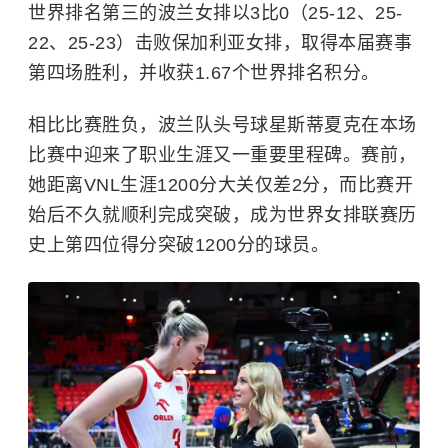
世界排名第三的波兰女排以3比0（25-12、25-
22、25-23）击败保加利亚女排，取得本届赛事
第四场胜利，并收获1.67个世界排名积分。
相比比赛胜负，波兰队头号球星斯蒂夏克在本场
比赛中迎来了职业生涯又一重要里程碑。赛前，
她距离VNL生涯1200分大关仅差2分，而比赛开
始后不久就顺利完成突破，成为世界女排联赛历
史上第四位得分突破1200分的球员。