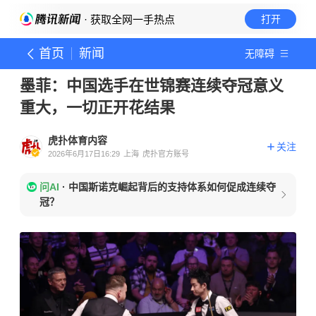
· 获取全网一手热点
打开
首页
新闻
无障碍
墨菲：中国选手在世锦赛连续夺冠意义
重大，一切正开花结果
虎扑体育内容
关注
2026年6月17日16:29
上海
虎扑官方账号
问AI
·
中国斯诺克崛起背后的支持体系如何促成连续夺
冠？