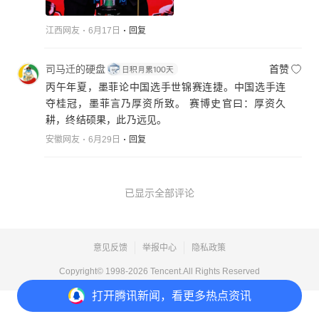
江西网友
6月17日
回复
司马迁的硬盘
首赞
丙午年夏，墨菲论中国选手世锦赛连捷。中国选手连
夺桂冠，墨菲言乃厚资所致。 赛博史官曰：厚资久
耕，终结硕果，此乃远见。
安徽网友
6月29日
回复
已显示全部评论
意见反馈
举报中心
隐私政策
Copyright© 1998-
2026
Tencent.All Rights Reserved
打开
腾讯新闻，看更多热点资讯