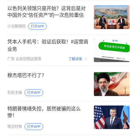
以色列关领馆只是开始？这背后是对
中国外交“信任资产”的一次危险重估
小北聊国际
打开APP
凭本人手机号：验证后获取！#运营商
业务
00:15
广告
云启创想运营商
了解详情
穆杰塔巴不行了？
石宏主编
打开APP
特朗普情绪失控，居然被骗的这么
惨！
锐见时局
打开APP