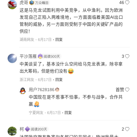
虎哥
46
这是马克龙试图利用中美竞争，从中渔利。因为欧洲
发现自己正陷入两难境地，一方面面临着美国Al出口
管制的威胁，另一方面则受制于中国的关键矿产品的
供应！
湖南网友
6月17日
回复
平沙落雁
3
中美谈妥了，基本没什么空间给马克龙表演，除非拿
出大筹码，但是他们没有
浙江网友
6月17日
回复
用户7628186
首赞
中国现在是不惹事不怕事，不参与战争，合作共
赢
宁夏网友
6月17日
回复
柯
2
法国政府跟布鲁塞尔各部门的共同点：欧洲我最大，