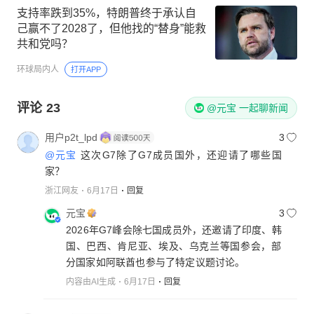
支持率跌到35%，特朗普终于承认自
己赢不了2028了，但他找的“替身”能救
共和党吗？
环球局内人
打开APP
评论
23
@元宝 一起聊新闻
用户p2t_lpd
3
@元宝
这次G7除了G7成员国外，还迎请了哪些国
家？
浙江网友
6月17日
回复
元宝
3
2026年G7峰会除七国成员外，还邀请了印度、韩
国、巴西、肯尼亚、埃及、乌克兰等国参会，部
分国家如阿联酋也参与了特定议题讨论。
内容由AI生成
6月17日
回复