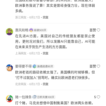
欧洲事务我说了算！其实是曾经身强力壮，现在体弱
多病。
浙江网友
6月17日
回复
惠风和畅
首赞
在先进AI方面，美国对自己的传统盟友都是禁止使
用，更何况对我们，所以发展AI只能靠自己，AI可能
在未来关乎到生产生活的方方面面。
上海网友
6月17日
回复
要得要不得
首赞
欧洲老钱的路径依赖太强了。美国横的时候够横，但
“打不过就加入”拐弯时，确实比欧洲遗老们快很多。
北京网友
6月17日
回复
赌一包辣条
5
打个赌，马克龙想借中国制衡美国？欧洲两头依赖，