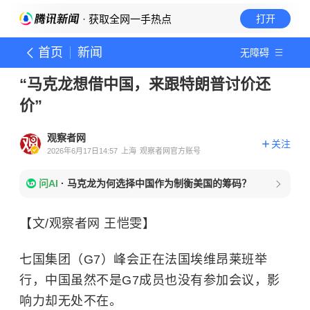
· 获取全网一手热点
打开
首页
新闻
无障碍
“马克龙想借中国，来跟特朗普讨价还
价”
观察者网
关注
2026年6月17日14:57
上海
观察者网官方账号
问AI
·
马克龙为何选择中国作为制衡美国的筹码？
【文/观察者网 王恺雯】
七国集团（G7）峰会正在法国埃维昂莱班举
行，中国虽然不是G7成员也没有参加会议，影
响力却无处不在。