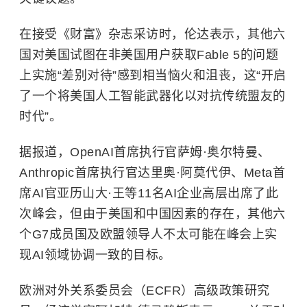
在接受《财富》杂志采访时，伦达表示，其他六
国对美国试图在非美国用户获取Fable 5的问题
上实施“差别对待”感到相当恼火和沮丧，这“开启
了一个将美国人工智能武器化以对抗传统盟友的
时代”。
据报道，
OpenAI
首席执行官萨姆·奥尔特曼、
Anthropic首席执行官达里奥·阿莫代伊、Meta首
席AI官
亚历山大·王
等11名AI企业高层出席了此
次峰会，但由于美国和中国因素的存在，其他六
个G7成员国及欧盟领导人不太可能在峰会上实
现AI领域协调一致的目标。
欧洲对外关系委员会（ECFR）高级政策研究