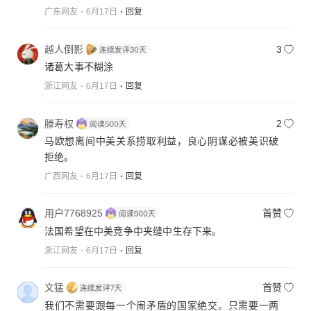
广东网友
6月17日
回复
越人倒影
3
诸葛大事不糊涂
浙江网友
6月17日
回复
滕寿权
2
马欧想离间中美关系捞取利益，良心阴谋必被美识破
拒绝。
广西网友
6月17日
回复
用户7768925
首赞
法国希望在中美竞争中夹缝中生存下来。
浙江网友
6月17日
回复
文猛
首赞
我们不需要跟每一个闹矛盾的国家绝交。只需要一两