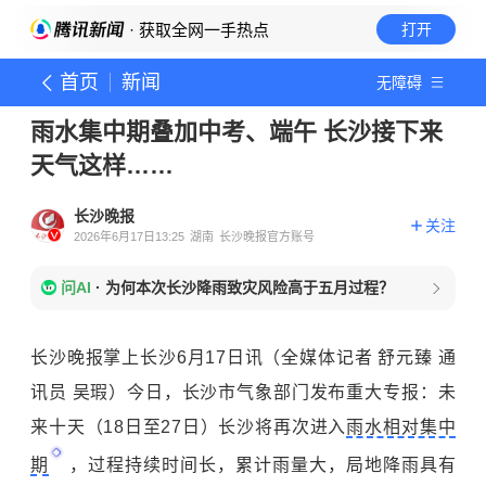
· 获取全网一手热点
打开
首页
新闻
无障碍
雨水集中期叠加中考、端午 长沙接下来
天气这样……
长沙晚报
关注
2026年6月17日13:25
湖南
长沙晚报官方账号
问AI
·
为何本次长沙降雨致灾风险高于五月过程？
长沙晚报掌上长沙6月17日讯（全媒体记者 舒元臻 通
讯员 吴瑕）今日，长沙市气象部门发布重大专报：未
来十天（18日至27日）长沙将再次进入
雨水相对集中
期
，过程持续时间长，累计雨量大，局地降雨具有