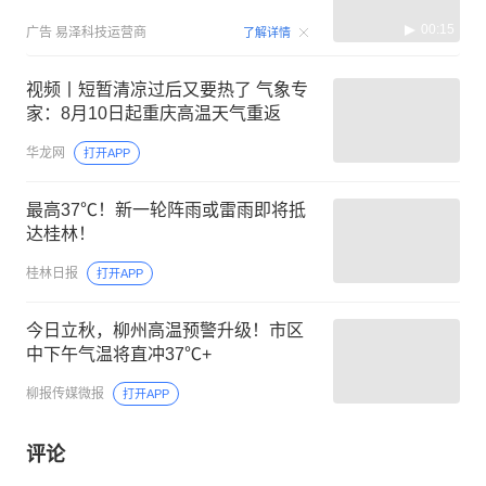
00:15
广告
易泽科技运营商
了解详情
视频丨短暂清凉过后又要热了 气象专
家：8月10日起重庆高温天气重返
华龙网
打开APP
最高37℃！新一轮阵雨或雷雨即将抵
达桂林！
桂林日报
打开APP
今日立秋，柳州高温预警升级！市区
中下午气温将直冲37℃+
柳报传媒微报
打开APP
评论