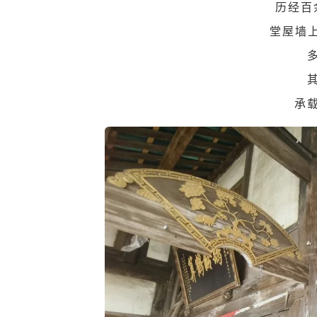
历经百
堂屋墙上
承