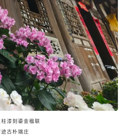
立柱漆刻鎏金楹联
字迹古朴端庄