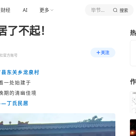
财经
AI
更多
毕节试验区杂志社
搜索
居了不起！
热
关注
社官方账号
方县东关乡龙泉村
作
着一处始建于
晚期的清幽佳境
——丁氏民居