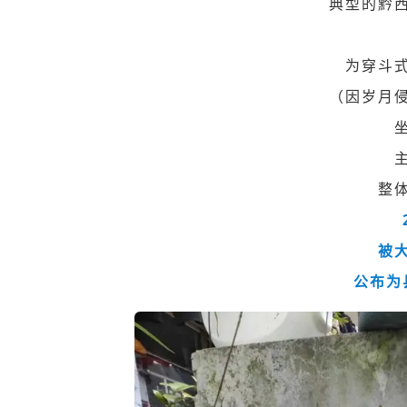
典型的黔
为穿斗
（因岁月
整
被
公布为