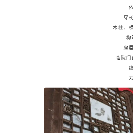
穿
木柱、
构
房
临院门