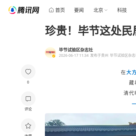
首页
要闻
北京
科技
珍贵！毕节这处民
毕节试验区杂志社
2026-06-17 11:34
发布于
贵州
毕节试验区杂志
在
大
藏
0
清代
评论