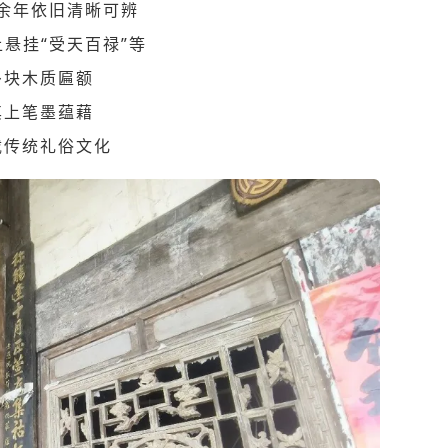
余年依旧清晰可辨
悬挂“受天百禄”等
多块木质匾额
其上笔墨蕴藉
载传统礼俗文化