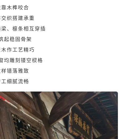
依靠木榫咬合
枋交织搭建承重
横梁、檩条相互穿插
筑起稳固骨架
屋木作工艺精巧
窗均雕刻镂空棂格
纹样错落雅致
刀工细腻流畅