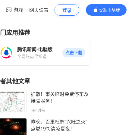
游戏
网页设置
登录
安装电脑版
内容更精彩
门应用推荐
腾讯新闻·电脑版
点击下载
全网热点早知道
者其他文章
扩散！事关临时免费停车及
接驳服务！
-4小时前
昨晚，百里杜鹃“兴旺之火”
点燃19℃清凉夏夜！