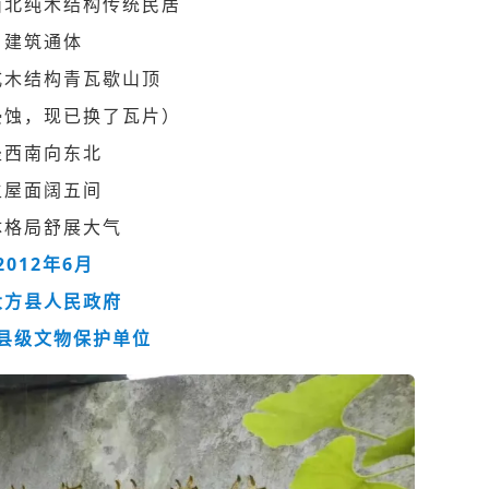
西北纯木结构传统民居
建筑通体
式木结构
青瓦
歇山顶
侵蚀，现已换了瓦片）
坐西南向东北
主屋面阔五间
体格局舒展大气
2012年6月
大方县人民政府
县级文物保护单位