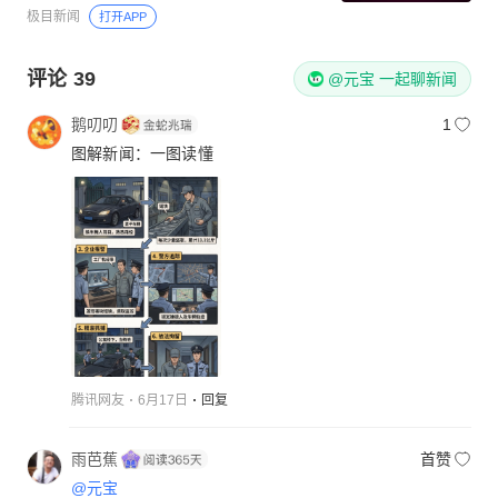
极目新闻
打开APP
评论
39
@元宝 一起聊新闻
鹅叨叨
1
图解新闻：一图读懂
腾讯网友
6月17日
回复
雨芭蕉
首赞
@元宝