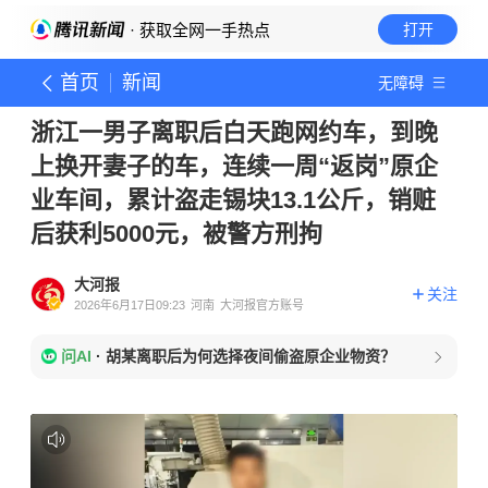
· 获取全网一手热点
打开
首页
新闻
无障碍
浙江一男子离职后白天跑网约车，到晚
上换开妻子的车，连续一周“返岗”原企
业车间，累计盗走锡块13.1公斤，销赃
后获利5000元，被警方刑拘
大河报
关注
2026年6月17日09:23
河南
大河报官方账号
问AI
·
胡某离职后为何选择夜间偷盗原企业物资？