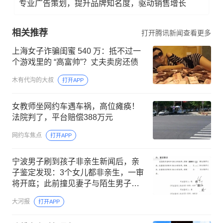
专业广告策划，提升品牌知名度，驱动销售增长
相关推荐
打开腾讯新闻查看更多
上海女子诈骗闺蜜 540 万：抵不过一
个游戏里的 “高富帅”？丈夫卖房还债
木有代沟的大叔
打开APP
女教师坐网约车遇车祸，高位瘫痪！
法院判了，平台赔偿388万元
网约车焦点
打开APP
宁波男子刷到孩子非亲生新闻后，亲
子鉴定发现：3个女儿都非亲生，一审
将开庭；此前撞见妻子与陌生男子同
行，还拆除家中监控、行车记录仪
大河报
打开APP