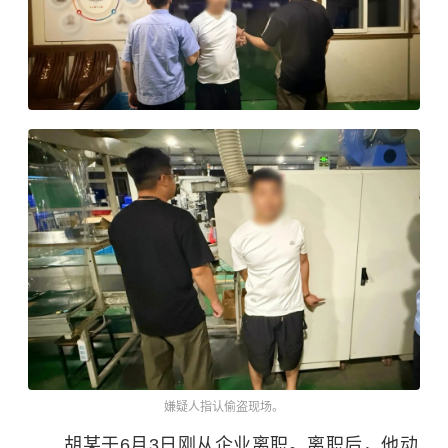
嫌疑人指认偷盗现场。
胡某于6月3日刚从企业离职。离职后，他动