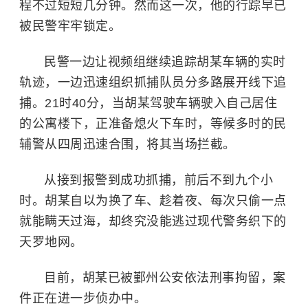
程不过短短几分钟。然而这一次，他的行踪早已
被民警牢牢锁定。
民警一边让视频组继续追踪胡某车辆的实时
轨迹，一边迅速组织抓捕队员分多路展开线下追
捕。21时40分，当胡某驾驶车辆驶入自己居住
的公寓楼下，正准备熄火下车时，等候多时的民
辅警从四周迅速合围，将其当场拦截。
从接到报警到成功抓捕，前后不到九个小
时。胡某自以为换了车、趁着夜、每次只偷一点
就能瞒天过海，却终究没能逃过现代警务织下的
天罗地网。
目前，胡某已被鄞州公安依法刑事拘留，案
件正在进一步侦办中。