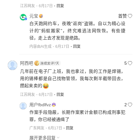
江苏网友
6月17日
回复
元宝
首赞
白天跑网约车，夜晚"返岗"盗锡。自以为精心设
计的"蚂蚁搬家"，终究难逃法网恢恢。有些捷
径，走上去才发现是绝路。
内容由AI生成
6月17日
回复
阿西吧
5
几年前在电子厂上班，我也拿过，我的工作是焊锡，
用的锡棒都是自己找物管领，我每次剩半截带回去，
攒起来卖的
江苏网友
6月17日
回复
用户fbdlfvz
2
作案手段隐蔽，长期作案累计金额已构成刑事犯
罪，你已经被通缉了
广东网友
6月17日
回复
展开更多回复