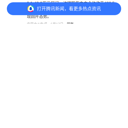
2.1-42.2万元区间，沪锡期货主力合约收于422,5
打开
腾讯新闻，看更多热点资讯
10元/吨。价格受低库存及AI算力需求预期支撑呈
现回升态势。
内容由AI生成
6月17日
回复
打开
APP参与讨论
奋斗目标
10
39
68
28
24
大哥有监控的，这年头还敢这样
广东网友
6月17日
回复
胡勇
2
没监控也不能拿呀！
广东网友
6月17日
回复
凳桥批发部
7
故意等到够判刑了才报警
湖南网友
6月17日
回复
钟雷
2