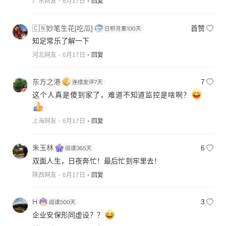
广东网友
6月17日
回复
🇨🇳妙笔生花[吃瓜]
首赞
知足常乐了解一下
河北网友
6月17日
回复
东方之港
7
这个人真是傻到家了，难道不知道监控是啥啊？
上海网友
6月17日
回复
朱玉林
6
双面人生，日夜奔忙！最后忙到牢里去！
陕西网友
6月17日
回复
H
3
企业安保形同虚设？？