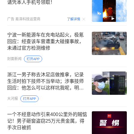
请凭本人手机号领取！
00:27
广告
易泽科技运营商
了解详情
宁波一新能源车在充电站起火，极氪
回应：经查该车曾遭重大碰撞事故，
未通过官方检测维修
封面新闻
打开APP
浙江一男子称去沐足店做推拿，记录
生活时拍下技师不当举动；涉事技师
回应：他怎么可以这样坑我呢，明明
就是他自己说的；警方已介入调查
大河报
打开APP
一个不经意动作引来400公里外的贼惦
记！男子砸窗盗窃25万元贵金属，得
手次日被抓