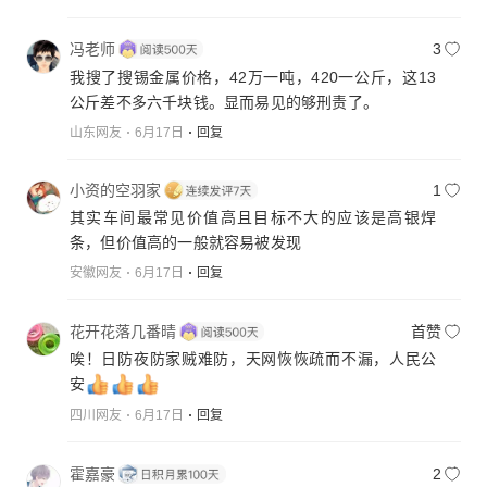
冯老师
3
我搜了搜锡金属价格，42万一吨，420一公斤，这13
公斤差不多六千块钱。显而易见的够刑责了。
山东网友
6月17日
回复
小资的空羽家
1
其实车间最常见价值高且目标不大的应该是高银焊
条，但价值高的一般就容易被发现
安徽网友
6月17日
回复
花开花落几番晴
首赞
唉！日防夜防家贼难防，天网恢恢疏而不漏，人民公
安
四川网友
6月17日
回复
霍嘉豪
2