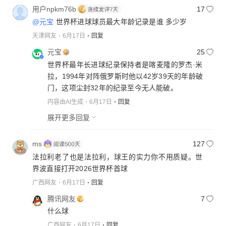
用户npkm76b
17
@元宝
世界杯进球球员最大年龄记录是谁 多少岁
天津网友
6月17日
回复
元宝
25
世界杯最年长进球纪录保持者是喀麦隆的罗杰·米
拉，1994年对阵俄罗斯时他以42岁39天的年龄破
门，这项尘封32年的纪录至今无人能破。
内容由AI生成
6月17日
回复
展开更多回复
ms
127
法拉利老了也是法拉利，球王的实力你不用质疑。世
界波直接打开2026世界杯首球
广西网友
6月17日
回复
腾讯网友
7
什么球
广西网友
6月17日
回复