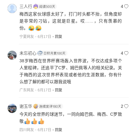
三人行
4
梅西这家伙球感太好了，打门时头都不抬，但角度却
是非常的刁钻，这就是巨星。哎……，只有羡慕的
份。
宁夏网友
6月17日
回复
未忘初心
4
38岁梅西在世界杯赛场轰入世界波，不仅达成多项个
人里程碑，还追平了C罗、姆巴佩等人的相关纪录。关
于梅西的这次世界杯表现或者他的生涯数据，你有什
么想了解的都可以跟我说哦
广东网友
6月17日
回复
谢玉华
2
今天的全世界的球迷节，一同向姆巴佩、梅西、C罗致
敬
四川网友
6月17日
回复