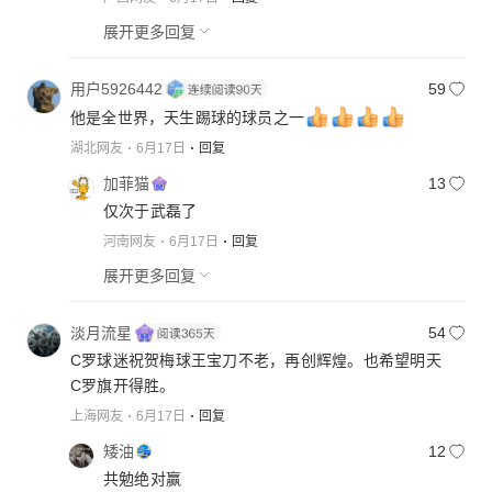
展开更多回复
用户5926442
59
他是全世界，天生踢球的球员之一
湖北网友
6月17日
回复
加菲猫
13
仅次于武磊了
河南网友
6月17日
回复
展开更多回复
淡月流星
54
C罗球迷祝贺梅球王宝刀不老，再创辉煌。也希望明天
C罗旗开得胜。
上海网友
6月17日
回复
矮油
12
共勉绝对赢