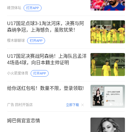
峰顶体坛
打开APP
U17国足点球3-1淘汰河床，决赛与阿
森纳争冠，上海憾负，虽败犹荣！
樱木聊聊球
打开APP
U17国足决赛战阿森纳！上海队吕孟洋
4场造4球，向日本籍主帅证明
小火箭爱体育
打开APP
给你送红包啦！数量不限，登录领取!
00:44
广告
回村开饭店
立即下载
姆巴佩官宣恋情