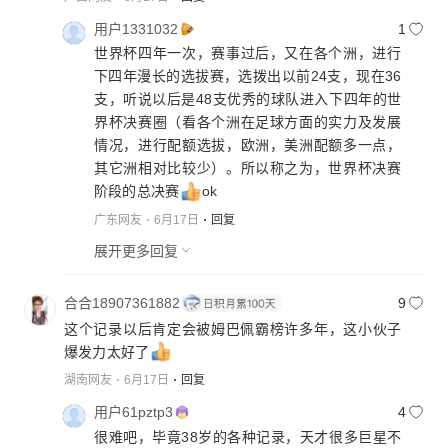
用户1331032
1
世界杯四年一次，赛事过后，又在各个洲，进行
下四年漫长的选拔赛，选拨出以前24支，现在36
支，听说以后是48支优秀的球队进入下四年的世
界杯决赛圈（看各个洲在足球方面的实力及发展
情况，进行配额选拔，欧洲，美洲配额多一点，
其它洲相对比较少）。所以称之为，世界杯决赛
阶段的总决赛
ok
广东网友
6月17日
回复
展开更多回复
合合18907361882
9
这个记录以后肯定会被姆巴佩霸榜许多年，这小伙子
爆发力太好了
湖南网友
6月17日
回复
用户61pztp3
4
很难吧，毕竟38岁的各种记录，天才很多巨星不