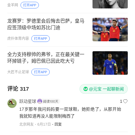
金羊网
打开APP
龙赛罗：罗德里会后悔去巴萨，皇马
应签顶级中场如苏比门迪
虎扑体育内容
打开APP
全力支持穆帅的弗爷，正在最关键一
环掉链子，姆巴佩已因此吃大亏
大匠不止足球
打开APP
评论
317
@元宝 一起聊新闻
跃动星球
1
17岁那年我问妈妈要一双球鞋，她拒绝了，从那开始
北京网友
6月17日
回复