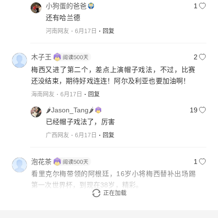
小狗蛋的爸爸
1
还有哈兰德
河南网友
6月17日
回复
木子王
2
梅西又进了第二个，差点上演帽子戏法，不过，比赛
还没结束，期待好戏连连！阿尔及利亚也要加油啊！
海南网友
6月17日
回复
🌶Jason_Tang🌶
19
已经帽子戏法了，厉害
广西网友
6月17日
回复
泡花茶
1
看里克尔梅带领的阿根廷，16岁小将梅西替补出场踢
第一次世界杯，到现在38岁，精彩。
正在加载
江苏网友
6月17日
回复