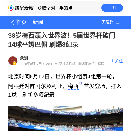
· 获取全网一手热点
打开
首页
新闻
无障碍
38岁梅西轰入世界波！5届世界杯破门
14球平姆巴佩 刷爆8纪录
念洲
关注
2026年6月17日09:20
山东
英超评论员，腾讯足球特约撰稿人
体育领域创作者
北京时间6月17日，世界杯小组赛J组第一轮，
阿根廷对阵阿尔及利亚，
梅西
首发登场，打入
1球，刷新多项纪录！