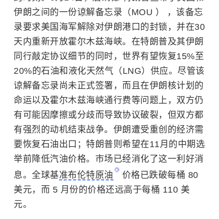
伊朗之间的一份谅解备忘录（MOU ） ，该备忘
录要求美国海军解除对伊朗港口的封锁，并在30
天内重新开放霍尔木兹海峡。在特朗普及其伊朗
同行敲定协议细节的同时，世界有望恢复15%至
20%的石油和液化天然气（LNG）供应。尽管该
谅解备忘录尚未正式签署，而且在伊朗核计划的
命运以及霍尔木兹海峡通行费等问题上，双方仍
有可能因摩擦或分歧而导致协议破裂，但双方都
有强烈的动机结束战争。伊朗遭受重创的经济需
要恢复石油出口；特朗普则希望在11月的中期选
举前降低汽油价格。市场已经消化了这一利好消
息。全球基
准布伦特原油
价格已跌破每桶 80
美元，而 5 月份的价格还远高于每桶 110 美
元。