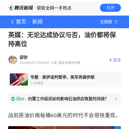
· 获取全网一手热点
打开
首页
新闻
无障碍
英媒：无论达成协议与否，油价都将保
持高位
邸钞
关注
2026年6月17日08:59
上海
国际领域创作者
专题
·
美伊谈判暂停，美军再袭伊朗
2.4亿
阅读
问AI
·
扫雷工作延迟如何影响石油供应恢复时间线？
战前原油价格每桶60美元的时代不会很快重现。