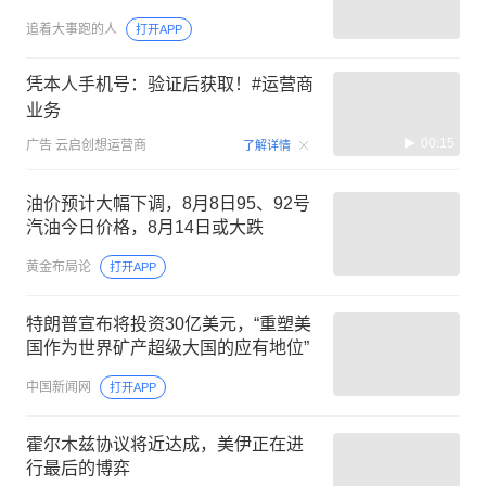
追着大事跑的人
打开APP
凭本人手机号：验证后获取！#运营商
业务
00:15
广告
云启创想运营商
了解详情
油价预计大幅下调，8月8日95、92号
汽油今日价格，8月14日或大跌
黄金布局论
打开APP
特朗普宣布将投资30亿美元，“重塑美
国作为世界矿产超级大国的应有地位”
中国新闻网
打开APP
霍尔木兹协议将近达成，美伊正在进
行最后的博弈