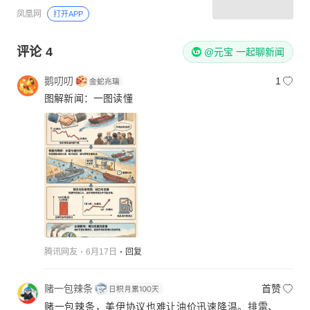
凤凰网
打开APP
评论
4
@元宝 一起聊新闻
鹅叨叨
1
图解新闻：一图读懂
腾讯网友
6月17日
回复
赌一包辣条
首赞
赌一包辣条，美伊协议也难让油价迅速降温。排雷、