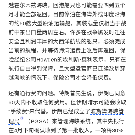
越
霍尔木兹海峡
，回港船只也可能需要四到五个
月才能全部返回。目前停泊在海湾外或印度沿海
的约50艘大型原油运输船，其装载量仅相当于战
前中东出口量两周左右。许多在战争爆发时迁往
安全且利润丰厚的大西洋航线的船只，必须完成
当前的航程，并等待海湾运费上涨后再返回。保
险经纪公司Howden的埃利斯·莫利表示，只有在
航行自由得到保障，且大型运营商已连续数周穿
越海峡的情况下，保险公司才会降低保费。
还有通行费的问题。特朗普先生说，伊朗已同意
60天内不收取任何费用。但伊朗暗示可能会收取
“手续费”来代替。伊朗已经成立了
波斯湾海峡管
理局
（PGSA）来管理海峡系统，其中央银行
在4月下旬确认收到了第一批收入。一项将30%