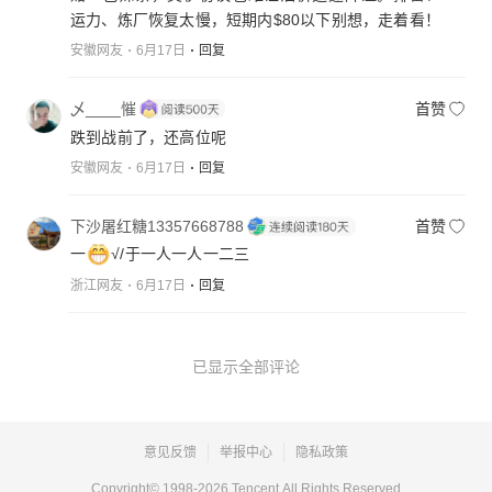
运力、炼厂恢复太慢，短期内$80以下别想，走着看！
安徽网友
6月17日
回复
乄____慛
首赞
跌到战前了，还高位呢
安徽网友
6月17日
回复
下沙屠红糖13357668788
首赞
一
√/于一人一人一二三
浙江网友
6月17日
回复
已显示全部评论
意见反馈
举报中心
隐私政策
Copyright© 1998-
2026
Tencent.All Rights Reserved