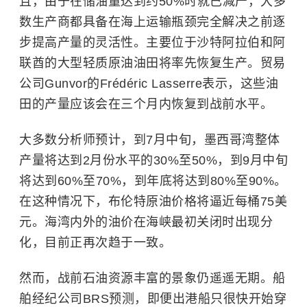
且，由于在储油量达到约50%时就已减产，大多
数生产商都具备在海上运输瓶颈完全解决之前逐
步提高产量的灵活性。主要位于
沙特阿拉伯
和阿
联酋的大型轻质原油油田将率先恢复生产。贸易
公司Gunvor的Frédéric Lasserre表示，这些油
田的产量应该会在三个月内恢复到战前水平。
大多数分析师预计，到7月中旬，
墨西哥湾
整体
产量将达到2月份水平的30%至50%，到9月中旬
将达到60%至70%，到年底将达到80%至90%。
在这种情况下，布伦特原油价格将逼近每桶75美
元。海湾内外的油价在海峡最初关闭时出现分
化，目前正再次趋于一致。
然而，战前石油资源丰富的景象仍遥遥无期。船
舶经纪公司BRS预测，即便出港船只很快开始穿