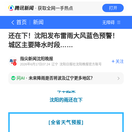
· 获取全网一手热点
打开
首页
新闻
无障碍
还在下！沈阳发布雷雨大风蓝色预警！
城区主要降水时段……
指尖新闻沈阳晚报
关注
2026年6月17日07:24
辽宁
沈阳日报社沈阳晚报官方账号
问AI
·
未来降雨是否将波及辽宁更多地区？
今早起来
沈阳
的雨还在下
[全省天气预报]