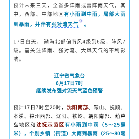
预计未来三天，全省多阵雨或雷阵雨天气，其
中，西部、中部地区
有小雨到中雨，局部大雨
到暴雨，并伴有
强对流天气
。
17日白天， 渤海北部偏南风4级到6级，阵风7
级。需关注降雨、强对流、大风天气的不利影
响。
辽宁省气象台
6月17日7时
继续发布强对流天气蓝色预警
预计17日7时至20时，
沈阳南部
、鞍山、抚顺、
本溪、锦州西部、辽阳、铁岭、朝阳南部、葫芦
岛地区和
沈抚示范区
有小雨到中雨（5～25毫
米），个别乡镇（街道）大雨到暴雨（25～80毫