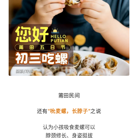
莆田民间
还
有
吮麦螺，长脖子
之说
“
”
认为小孩吸食麦螺可以
脖颈修长、身姿挺拔