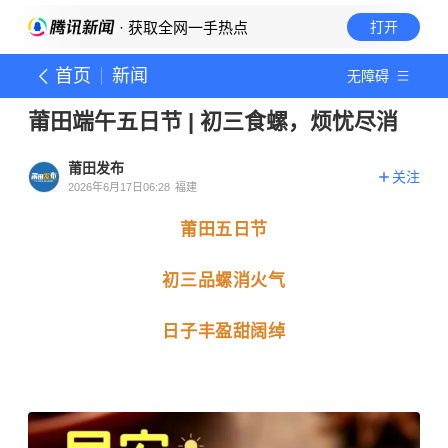
· 获取全网一手热点
打开
首页
新闻
无障碍
莆田端午五日节 | 初三食螺，烦忧尽消
莆田发布
关注
2026年6月17日06:28
福建
莆田五日节
初三品螺消火气
日子丰盈甜阔绰