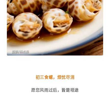
初三食螺，烦忧尽消
愿您风雨过后，
皆是坦途