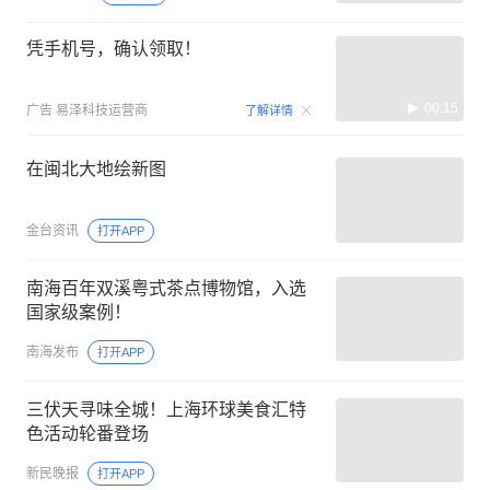
凭手机号，确认领取！
00:15
广告
易泽科技运营商
了解详情
在闽北大地绘新图
金台资讯
打开APP
南海百年双溪粤式茶点博物馆，入选
国家级案例！
南海发布
打开APP
三伏天寻味全城！上海环球美食汇特
色活动轮番登场
新民晚报
打开APP