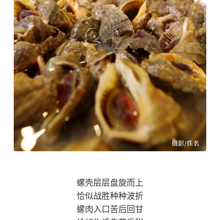
螺壳层层盘旋而上
恰似战胜种种波折
螺肉入口苦后回甘