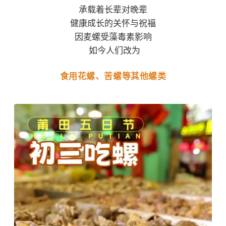
承载着长辈对晚辈
健康成长的关怀与祝福
因麦螺受藻毒素影响
如今人们改为
食用花螺、苦螺等其他螺类