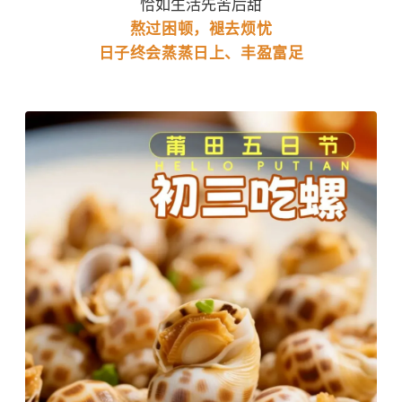
恰如生活先苦后甜
熬过困顿，褪去烦忧
日子终会蒸蒸日上、丰盈富足