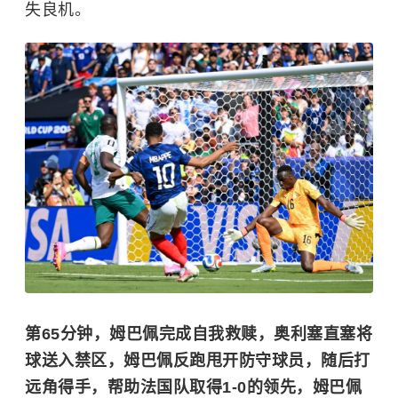
塞内加尔后防，但姆巴佩没有碰到皮球，再次错
失良机。
第65分钟，姆巴佩完成自我救赎，奥利塞直塞将