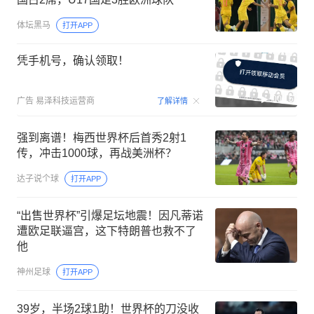
2-2绝平，2-1逆转！4强全部诞生，中
国占2席，U17国足3胜欧洲球队
体坛黑马
打开APP
凭手机号，确认领取！
00:15
广告
易泽科技运营商
了解详情
强到离谱！梅西世界杯后首秀2射1
传，冲击1000球，再战美洲杯？
达子说个球
打开APP
“出售世界杯”引爆足坛地震！因凡蒂诺
遭欧足联逼宫，这下特朗普也救不了
他
神州足球
打开APP