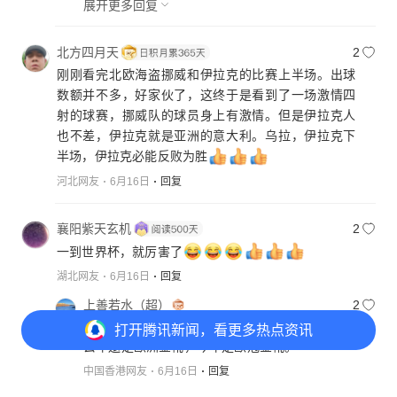
广东网友
6月16日
回复
展开更多回复
北方四月天
2
刚刚看完北欧海盗挪威和伊拉克的比赛上半场。出球
数额并不多，好家伙了，这终于是看到了一场激情四
射的球赛，挪威队的球员身上有激情。但是伊拉克人
也不差，伊拉克就是亚洲的意大利。乌拉，伊拉克下
半场，伊拉克必能反败为胜
河北网友
6月16日
回复
襄阳紫天玄机
2
一到世界杯，就厉害了
湖北网友
6月16日
回复
打开
腾讯新闻，看更多热点资讯
上善若水（超）
2
人家已經連續八年联赛射手王了，長期的牛啊，
去年還是歐洲金靴，今年是歐冠金靴。