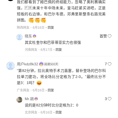
iiii♎
13
我们都看到了姆巴佩的终结能力，忽略了奥利赛确实
强，🇫🇷未来十年中场未来，皇马赶紧买进吧，正是
短板的右边锋，和巴尔韦德，邓弗里斯整条右路完美
拼图。
陕西网友
6月16日
回复
晓东
首赞
其实杜奎尔和巴菲蒂亚实力也很强
河南网友
6月17日
回复
用户kdz8k32
7
“第82分钟，拉比奥特手术刀直塞，替补登场的巴尔科
拉单刀建功，将全场比分定格为了2-0。”最终比分不
是3：1吗？
广东网友
6月16日
回复
Mr.胡
3
说的是82分钟时比分定格为2：0