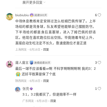
北京网友
6月16日
回复
展开更多回复
biubiubiu
6
中场休息教练肯定安排过怎么给姆巴佩传球了。上半
场给的都是背身球，队友希望他能够自己摆脱防守。
下半场给的都是身后直塞球，进入了姆巴佩的舒适
区。他现在喜欢跑位拉出空挡。毕竟随着年纪上升，
直接启动生吃注定不长久，靠速度跑位才是正道
上海网友
6月16日
回复
庸人庸言
3
最后一球不应该看看vr啊 不科学啊啊啊啊啊 我的3：2
还好平胜算是保了个底
陕西网友
6月16日
回复
张亮
1
3:1，3:2我都买了，但是赔率不一样