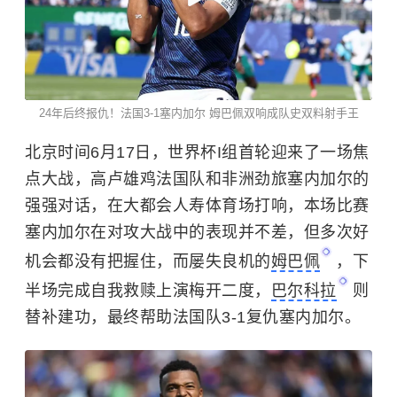
24年后终报仇！法国3-1塞内加尔 姆巴佩双响成队史双料射手王
北京时间6月17日，世界杯I组首轮迎来了一场焦
点大战，高卢雄鸡法国队和非洲劲旅塞内加尔的
强强对话，在大都会人寿体育场打响，本场比赛
塞内加尔在对攻大战中的表现并不差，但多次好
机会都没有把握住，而屡失良机的
姆巴佩
，下
半场完成自我救赎上演梅开二度，
巴尔科拉
则
替补建功，最终帮助法国队3-1复仇塞内加尔。