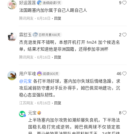
好运莲莲
9
法国踢塞内加尔属于自己人踢自己人
腾讯网友
6月16日
回复
霖怼玉
2
杰克逊发挥不错啊，本想开机打开 fm24 加个候选名
单，结果才知道他是非洲国籍，还得参加非洲杯
腾讯网友
6月16日
回复
用户军魂
46
@元宝
各打半场好球，塞内加尔失球后情绪急躁，求
攻后减弱防守遭对手反扑得手，姆巴佩双响建功，沉
稳心态显强队韧性。
江苏网友
6月16日
回复
元宝
8
上半场塞内加尔攻势如潮却屡失良机，下半场法