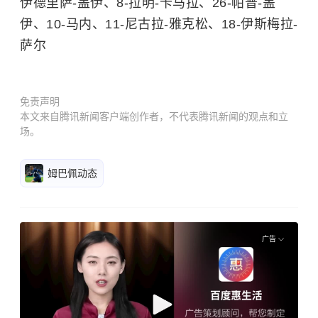
15-迪亚塔、19-尼亚凯特、25-哈吉-迪乌夫、5-
伊德里萨-盖伊、8-拉明-卡马拉、26-帕普-盖
伊、10-马内、11-尼古拉-雅克松、18-伊斯梅拉-
萨尔
免责声明
本文来自腾讯新闻客户端创作者，不代表腾讯新闻的观点和立
场。
姆巴佩动态
广告