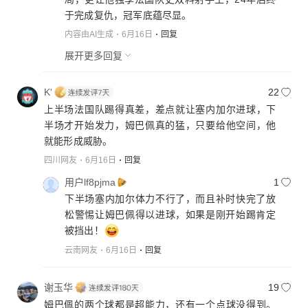
国稳扎稳打完成逆转。姆巴佩两球不仅锁定胜
局，更让他独享法国队史双料射手王，24年后终
于完成复仇，冠军底蕴尽显。
内容由AI生成
6月16日
回复
展开更多回复
K'
22
上半场法国队踢得真差，差点就让塞内加尔进球，下
半场才开始发力，姆巴佩真的猛，只要给他空间，他
就能形成威胁。
四川网友
6月16日
回复
用户lf8pjma
1
下半场塞内加尔体力不行了，而且补时快完了放
松警惕让姆巴佩得以进球，如果是刚开始踢肯定
被挡出！
云南网友
6月16日
回复