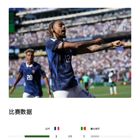
全场比分定格为了3-1，姆巴佩也超越吉鲁和朱
斯特-方丹，独享队史双料射手王。
比赛数据