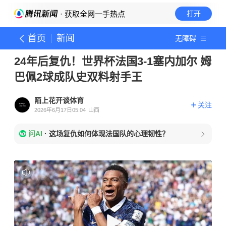
· 获取全网一手热点
打开
首页
新闻
无障碍
24年后复仇！世界杯法国3-1塞内加尔 姆
巴佩2球成队史双料射手王
陌上花开谈体育
关注
2026年6月17日05:04
山西
问AI
·
这场复仇如何体现法国队的心理韧性？