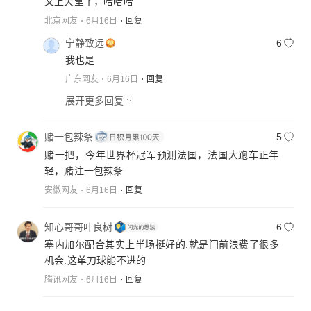
大家早上好！最后 三十秒内 好刺激，到谷底一下子
北京网友
6月16日
回复
宁静致远
6
我也是
广东网友
6月16日
回复
展开更多回复
赌一包辣条
5
赌一把，今年世界杯冠军预测法国，法国大跑车正年
轻，赌注一包辣条
安徽网友
6月16日
回复
知心哥哥叶良树
6
塞内加尔配合其实上半场挺好的.就是门前浪费了很多
机会.这单刀球能不进的
腾讯网友
6月16日
回复