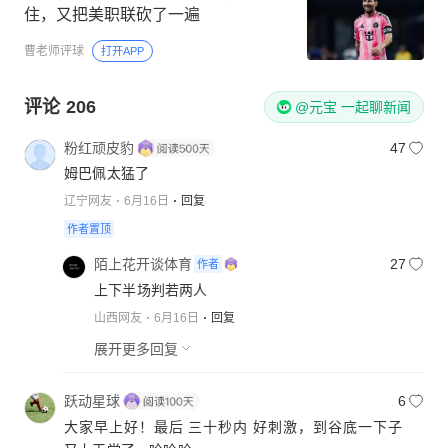
39岁，半场2球1助！世界杯的刀没收
住，又把美职联砍了一遍
曹老师评球
打开APP
评论
206
@元宝 一起聊新闻
粉红顽皮豹
47
姆巴佩太猛了
辽宁网友
6月16日
回复
作者置顶
陌上花开谈体育
27
作者
上下半场判若两人
山西网友
6月16日
回复
展开更多回复
跃动星球
6