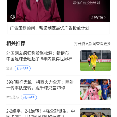
了解详情
广告策划顾问，帮您制定最优广告投放计划
相关推荐
打开腾讯新闻查看更多
外国网友疯狂称赞赵松源：新伊布！
中国足球要崛起了 8年内赢得世界杯
念洲
打开APP
39岁照样无敌！梅西火力全开：两射
一传率队逆转，距千球只差79球
体坛黑马
打开APP