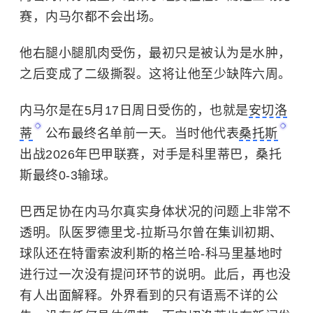
赛，内马尔都不会出场。
他右腿小腿肌肉受伤，最初只是被认为是水肿，
之后变成了二级撕裂。这将让他至少缺阵六周。
内马尔是在5月17日周日受伤的，也就是
安切洛
蒂
公布最终名单前一天。当时他代表
桑托斯
出战2026年巴甲联赛，对手是科里蒂巴，桑托
斯最终0-3输球。
巴西足协在内马尔真实身体状况的问题上非常不
透明。队医罗德里戈-拉斯马尔曾在集训初期、
球队还在特雷索波利斯的格兰哈-科马里基地时
进行过一次没有提问环节的说明。此后，再也没
有人出面解释。外界看到的只有语焉不详的公