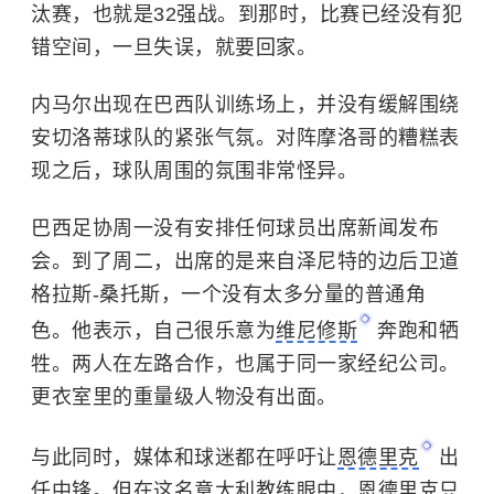
汰赛，也就是32强战。到那时，比赛已经没有犯
错空间，一旦失误，就要回家。
内马尔出现在巴西队训练场上，并没有缓解围绕
安切洛蒂球队的紧张气氛。对阵摩洛哥的糟糕表
现之后，球队周围的氛围非常怪异。
巴西足协周一没有安排任何球员出席新闻发布
会。到了周二，出席的是来自泽尼特的边后卫道
格拉斯-桑托斯，一个没有太多分量的普通角
色。他表示，自己很乐意为
维尼修斯
奔跑和牺
牲。两人在左路合作，也属于同一家经纪公司。
更衣室里的重量级人物没有出面。
与此同时，媒体和球迷都在呼吁让
恩德里克
出
任中锋。但在这名意大利教练眼中，恩德里克只