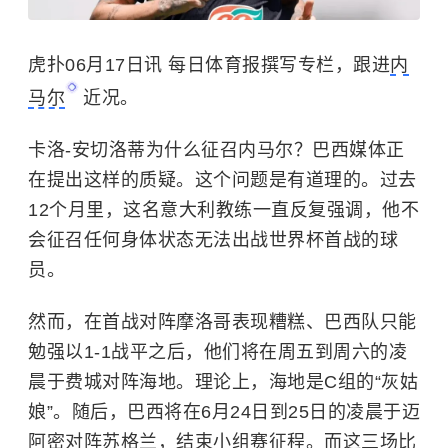
虎扑06月17日讯 每日体育报撰写专栏，跟进
内
马尔
近况。
卡洛-安切洛蒂为什么征召内马尔？巴西媒体正
在提出这样的质疑。这个问题是有道理的。过去
12个月里，这名意大利教练一直反复强调，他不
会征召任何身体状态无法出战世界杯首战的球
员。
然而，在首战对阵摩洛哥表现糟糕、巴西队只能
勉强以1-1战平之后，他们将在周五到周六的凌
晨于费城对阵海地。理论上，海地是C组的“灰姑
娘”。随后，巴西将在6月24日到25日的凌晨于迈
阿密对阵苏格兰，结束小组赛征程。而这三场比