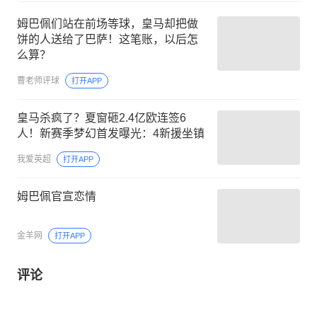
姆巴佩们站在前场等球，皇马却把做
饼的人送给了巴萨！这笔账，以后怎
么算？
曹老师评球
打开APP
皇马杀疯了？夏窗砸2.4亿欧连签6
人！新赛季梦幻首发曝光：4新援坐镇
我爱英超
打开APP
姆巴佩官宣恋情
金羊网
打开APP
评论