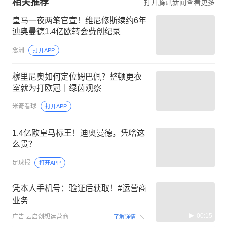
相关推荐
打开腾讯新闻查看更多
皇马一夜两笔官宣！维尼修斯续约6年
迪奥曼德1.4亿欧转会费创纪录
念洲
打开APP
穆里尼奥如何定位姆巴佩？整顿更衣
室就为打欧冠｜绿茵观察
米奇看球
打开APP
1.4亿欧皇马标王！迪奥曼德，凭啥这
么贵？
足球报
打开APP
凭本人手机号：验证后获取！#运营商
业务
00:15
广告
云启创想运营商
了解详情