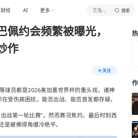
财经
AI
更多
艺兔体育
搜索
巴佩约会频繁被曝光，
热
炒作
关注
作
等球员都是2026美加墨世界杯的重头戏，诸神
都在受伤病困扰，能否出战、能否首发都存疑。
会出战第一轮比赛”，然而赛况焦灼，最后时刻西
还是被佛得角爆冷绝平。