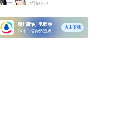
感同身受
5评论
08-01
腾讯新闻·电脑版
点击下载
24小时陪你追热点