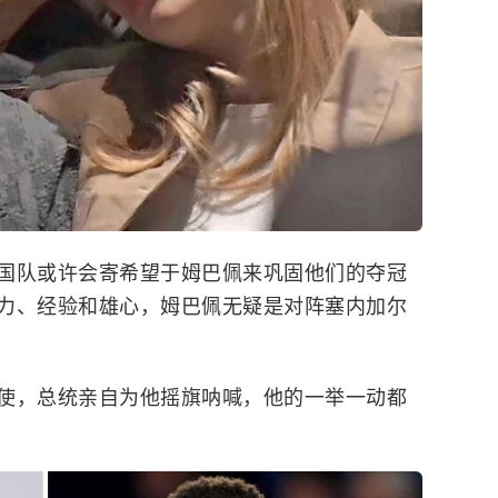
国队或许会寄希望于姆巴佩来巩固他们的夺冠
力、经验和雄心，姆巴佩无疑是对阵塞内加尔
使，总统亲自为他摇旗呐喊，他的一举一动都