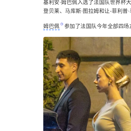
基利安·姆巴佩入选了法国队世界杯
登贝莱、马库斯·图拉姆和让-菲利普
姆巴佩
参加了法国队今年全部四场