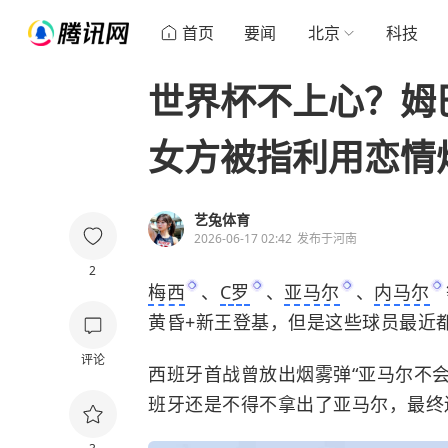
首页
要闻
北京
科技
世界杯不上心？姆
女方被指利用恋情
艺兔体育
2026-06-17 02:42
发布于
河南
2
梅西
、
C罗
、
亚马尔
、
内马尔
黄昏+新王登基，但是这些球员最近
评论
西班牙首战曾放出烟雾弹“亚马尔不
班牙还是不得不拿出了亚马尔，最终