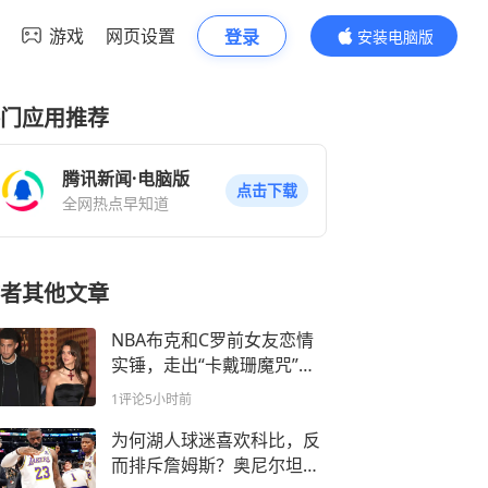
游戏
网页设置
登录
安装电脑版
内容更精彩
门应用推荐
腾讯新闻·电脑版
点击下载
全网热点早知道
者其他文章
NBA布克和C罗前女友恋情
实锤，走出“卡戴珊魔咒”，
又迷上俄罗斯超模
1评论
5小时前
为何湖人球迷喜欢科比，反
而排斥詹姆斯？奥尼尔坦言