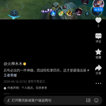
关注
2
评论
收藏
@
火神木木
吕布必出的一件神器，团战轻松拿四杀，这才是最强出装
 #
分享
王者荣耀
2026-06-16 22:52
发布于
黑龙江
作者声明：个人观点，仅供参考
打开
腾讯新闻客户端说两句