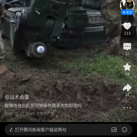
关注
213
12
34
12
@
战术卤蛋
榴弹炮身后的那把铁锹作用多大你知道吗
2026-06-17 10:15
发布于
广东
打开
腾讯新闻客户端说两句