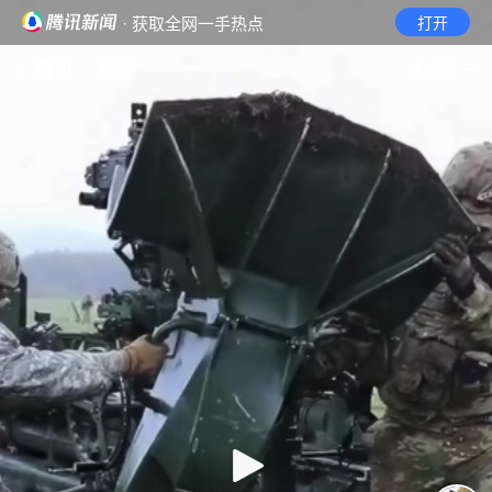
· 获取全网一手热点
打开
首页
视频
无障碍