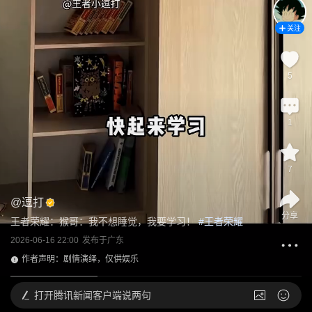
关注
5
1
7
@
逗打
分享
王者荣耀：猴哥：我不想睡觉，我要学习！
 #
王者荣耀
2026-06-16 22:00
发布于
广东
作者声明：剧情演绎，仅供娱乐
打开
腾讯新闻客户端说两句