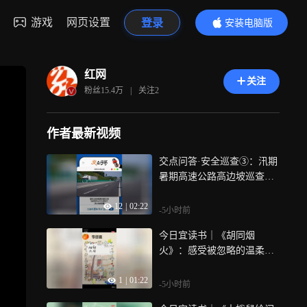
游戏
网页设置
登录
安装电脑版
内容更精彩
红网
关注
粉丝
15.4万
|
关注
2
作者最新视频
交点问答·安全巡查③：汛期
暑期高速公路高边坡巡查要
注意什么？
12
|
02:22
-5小时前
今日宜读书｜《胡同烟
火》：感受被忽略的温柔瞬
间
1
|
01:22
-5小时前