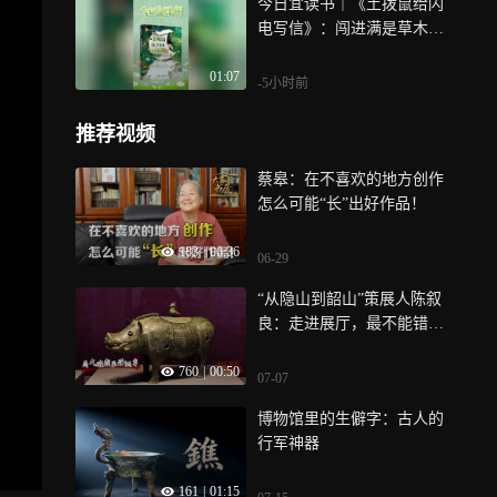
今日宜读书｜《土拨鼠给闪
电写信》：闯进满是草木清
风的童话世界
01:07
-5小时前
推荐视频
蔡皋：在不喜欢的地方创作
怎么可能“长”出好作品！
183
|
00:36
06-29
“从隐山到韶山”策展人陈叙
良：走进展厅，最不能错过
哪些文物？丨湘见万年解密
760
|
00:50
局
07-07
博物馆里的生僻字：古人的
行军神器
161
|
01:15