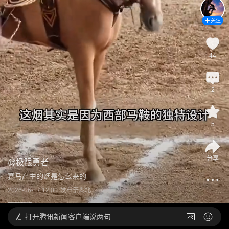
关注
44
2
5
分享
@
极限勇者
赛马产生的烟是怎么来的
2026-06-17 12:00
发布于
湖北
打开
腾讯新闻客户端说两句