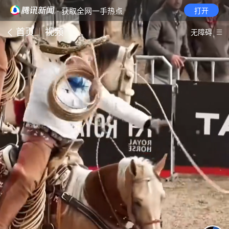
· 获取全网一手热点
打开
首页
视频
无障碍