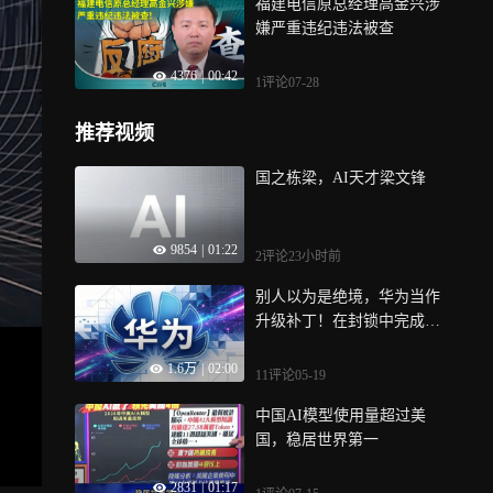
福建电信原总经理高金兴涉
嫌严重违纪违法被查
4376
|
00:42
1评论
07-28
推荐视频
国之栋梁，AI天才梁文锋
9854
|
01:22
2评论
23小时前
别人以为是绝境，华为当作
升级补丁！在封锁中完成降
维超越
1.6万
|
02:00
11评论
05-19
中国AI模型使用量超过美
国，稳居世界第一
2831
|
01:17