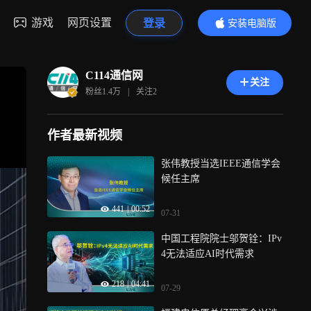
游戏
网页设置
登录
安装电脑版
内容更精彩
C114通信网
关注
粉丝
1.4万
|
关注
2
作者最新视频
张伟教授当选IEEE通信学会
候任主席
441
|
00:52
07-31
中国工程院院士邬贺铨：IPv
4无法适应AI时代需求
218
|
04:41
07-29