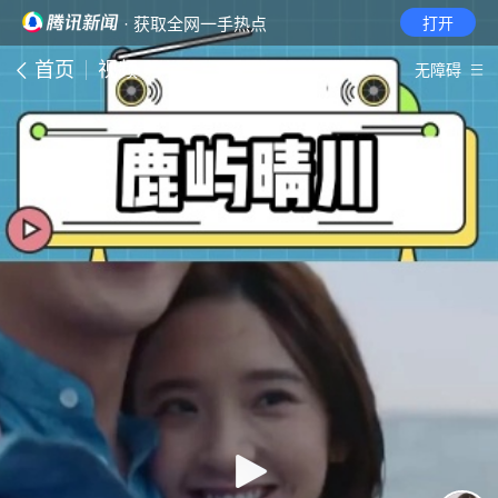
· 获取全网一手热点
打开
首页
视频
无障碍