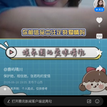
关注
6
1
1
@
鹿屿晴川
1
保护她，相信她，张若昀的爱情
2026-06-16 19:05
发布于
山西
作者声明：个人观点，仅供参考
打开
腾讯新闻客户端说两句