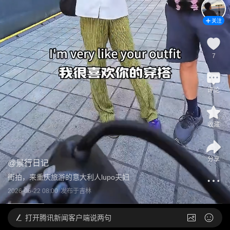
关注
7
评论
收藏
分享
@
景行日记
街拍，来重庆旅游的意大利人lupo夫妇
2026-06-22 08:00
发布于
吉林
打开
腾讯新闻客户端说两句