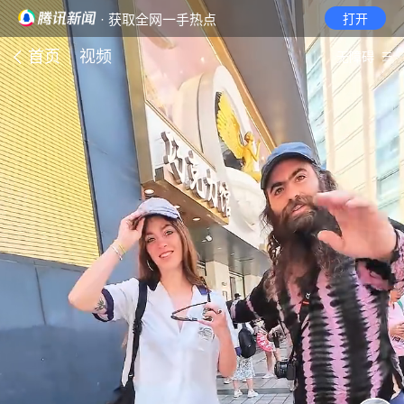
· 获取全网一手热点
打开
首页
视频
无障碍