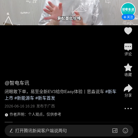
关注
评论
收藏
@
智电车讯
闭眼敢下单，易至全新EV3给你Easy体验丨思淼说车
 #
新车
分享
上市
 #
新能源车
 #
新车首发
2026-06-16 16:28
发布于
广西
作者声明：个人观点，仅供参考
打开
腾讯新闻客户端说两句