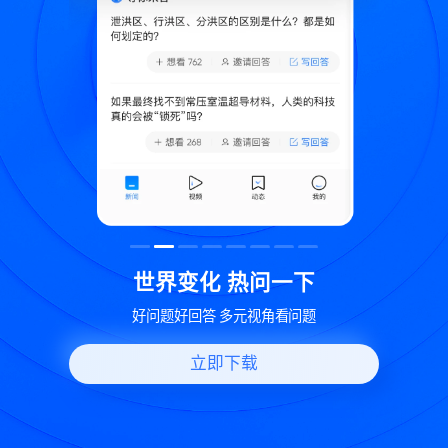
致
世界变化 热问一下
好问题好回答 多元视角看问题
立即下载