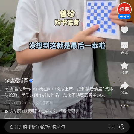
关注
评论
收藏
@
锦观新闻
萨莉·鲁尼新作《间奏曲》中文版上市，成都读者清晨6点排
分享
队抢购，优质的创作者和作品，从来不缺愿意买单的人
2026-06-16 15:57
发布于
四川
该内容疑似使用了AI生成技术，请谨慎甄别
打开
腾讯新闻客户端说两句