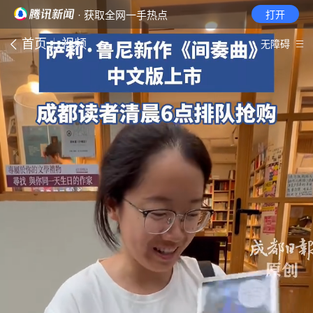
· 获取全网一手热点
打开
首页
视频
无障碍