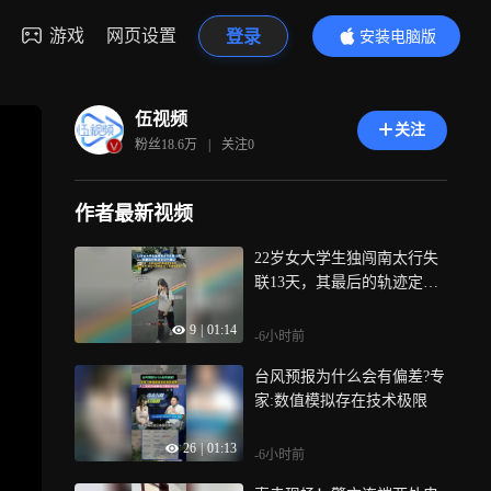
游戏
网页设置
登录
安装电脑版
内容更精彩
伍视频
关注
粉丝
18.6万
|
关注
0
作者最新视频
22岁女大学生独闯南太行失
联13天，其最后的轨迹定位
已确认
9
|
01:14
-6小时前
台风预报为什么会有偏差?专
家:数值模拟存在技术极限
26
|
01:13
-6小时前