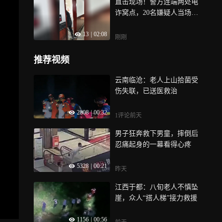
直击现场！警方连端两处电
诈窝点，20名嫌疑人当场落
网
13
|
02:08
刚刚
推荐视频
云南临沧：老人上山拾菌受
伤失联，已送医救治
2808
|
00:32
1评论
前天
男子狂奔救下男童，摔倒后
忍痛起身的一幕看得心疼
5328
|
00:21
昨天
江西于都：八旬老人不慎坠
崖，众人“搭人梯”接力救援
1156
|
00:56