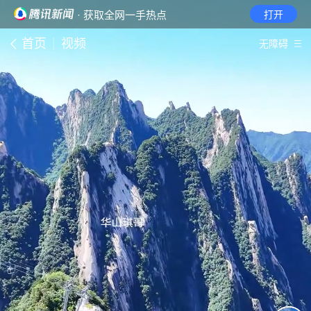
· 获取全网一手热点
打开
首页
视频
无障碍