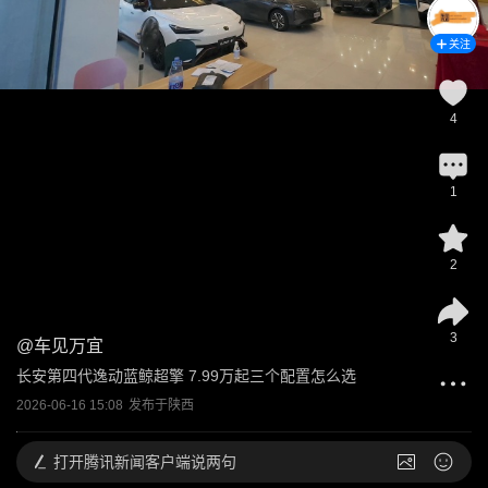
关注
4
1
2
3
@
车见万宜
长安第四代逸动蓝鲸超擎 7.99万起三个配置怎么选
2026-06-16 15:08
发布于
陕西
打开
腾讯新闻客户端说两句