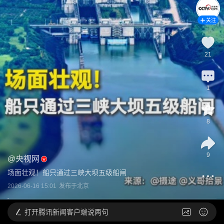
关注
21
1
8
9
@
央视网
场面壮观！船只通过三峡大坝五级船闸
2026-06-16 15:01
发布于
北京
打开
腾讯新闻客户端说两句