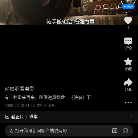
关注
1
评论
收藏
@
启明看电影
分享
有一种重头再来，叫做逆风翻盘！《铁拳》下
2026-06-19 21:00
发布于
山东
铁拳
看正片
打开
腾讯新闻客户端说两句