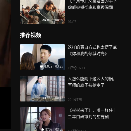
《芈月传》义渠君因为手下
虎威被抓彻底和赢稷闹翻
855
|
00:59
07-07
推荐视频
这样的表白方式也太愣了点
《你和我的倾城时光》
1.0万
|
03:25
1评论
07-13
人怎么能闯下这么大的祸，
军师的扇子被抢走了
753
|
00:13
20小时前
《杉杉来了》，唯一扛住十
二年口碑审判的甜宠剧
8703
|
03:25