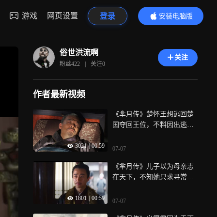
游戏
网页设置
登录
安装电脑版
内容更精彩
俗世洪流啊
关注
粉丝
422
|
关注
0
作者最新视频
《芈月传》楚怀王想逃回楚
国夺回王位，不料因出逃失
败最终在秦国郁郁而终
3021
|
00:59
07-07
《芈月传》儿子以为母亲志
在天下，不知她只求寻常安
稳生活
1801
|
00:59
07-07